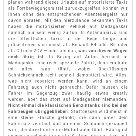
planen während dieses Urlaubs auf motorisierte Taxis
als Fortbewegungsmittel zurückzugreifen, können wir
Ihnen ohne den entsprechenden Abenteuergeist nur
davon abraten. Mit den hierzulande bekannten Taxis
haben die motorisierten Vehikel auf Madagaskar
nämlich nur sehr wenig zu tun. In Antananarivo sind
die öffentlichen Taxis in der Regel beige und
präsentieren sich meist als Renault R4 oder R5 oder
als Citroën 2CV – oder als das,
was von diesen Wagen
noch übrig ist
. In Bezug auf Autos herrscht in
Madagaskar eine recht spezielle Politik, denn ein Auto
ist alles, was fährt, wobei überflüssiger
Schnickschnack recht schnell demontiert wird. Alles,
was nicht repariert werden kann, wird an einem
Fahrzeug auch nicht gebraucht. Dafür müssen die
Fahrer im Gegenzug zwar häufig etwas kreativ
werden, aber das stört auf Madagaskar niemanden.
Nicht einmal die klassischen Benzintanks sind bei den
Fahrzeugen übriggeblieben
. Stattdessen wird meist in
eine kleine Flasche getankt, die dann unter dem
Fahrersitz verstaut und an einen Schlauch gekoppelt
wird, der direkt unter die Motorhaube führt. Häufig ist
dementsprechend die erste Station, die ein Taxi mit