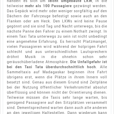
handelt es sich um
leicht umgebaute LKW
, in die
teilweise
mehr als 100 Passagiere
gezwängt werden.
Das Gepäck wird mehr oder weniger sorgfältig auf den
Dächern der Fahrzeuge befestigt sowie auch an den
Flanken oder am Heck. Den LKWs wird keine Pause
gegönnt und sie sind Tag und Nacht unterwegs, bis die
nächste Panne den Fahrer zu einem Nothalt zwingt. In
einem Taxi Tata unterwegs zu sein ist nicht unbedingt
eine angenehme Erfahrung. Es herrscht Platzmangel,
vielen Passagieren wird während der holprigen Fahrt
schlecht und aus unterschiedlichen Lautsprechern
dröhnt Musik in die ohnehin schon sehr
geräuschüberladene Atmosphäre.
Die Unfallgefahr ist
bei den Taxi Tata überdurchschnittlich hoch
. Alle
Sammeltaxis auf Madagaskar beginnen ihre Fahrt
übrigens erst, wenn die Plätze in ihrem Innern voll
besetzt sind. Genau aus diesem Grund sind Zeitpläne
bei der Nutzung öffentlicher Verkehrsmittel absolut
überflüssig und können nicht der Orientierung dienen.
Teilweise müssen die Taxis sehr lange warten, bis
genügend Passagiere auf den Sitzplätzen versammelt
sind. Dementsprechend warten dann auch alle anderen
an den jeweiligen Haltestellen. Dann wiederum kann