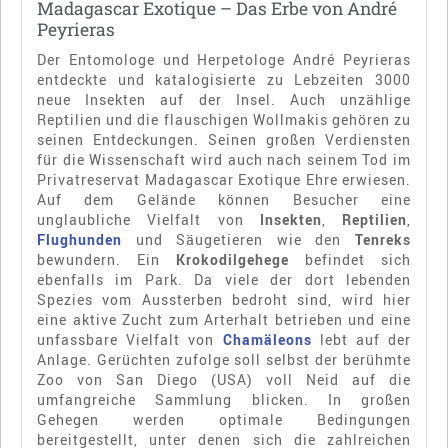
Madagascar Exotique – Das Erbe von André
Peyrieras
Der Entomologe und Herpetologe André Peyrieras
entdeckte und katalogisierte zu Lebzeiten 3000
neue Insekten auf der Insel. Auch unzählige
Reptilien und die flauschigen Wollmakis gehören zu
seinen Entdeckungen. Seinen großen Verdiensten
für die Wissenschaft wird auch nach seinem Tod im
Privatreservat Madagascar Exotique Ehre erwiesen.
Auf dem Gelände können Besucher eine
unglaubliche Vielfalt von
Insekten
,
Reptilien
,
Flughunden
und Säugetieren wie den
Tenreks
bewundern. Ein
Krokodilgehege
befindet sich
ebenfalls im Park. Da viele der dort lebenden
Spezies vom Aussterben bedroht sind, wird hier
eine aktive Zucht zum Arterhalt betrieben und eine
unfassbare Vielfalt von
Chamäleons
lebt auf der
Anlage. Gerüchten zufolge soll selbst der berühmte
Zoo von San Diego (USA) voll Neid auf die
umfangreiche Sammlung blicken. In großen
Gehegen werden optimale Bedingungen
bereitgestellt, unter denen sich die zahlreichen