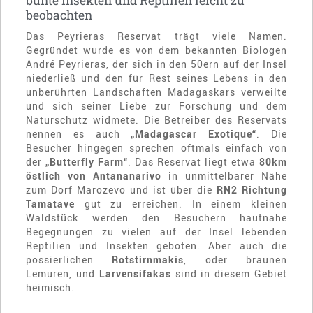
bunte Insekten und Reptilien leicht zu
beobachten
Das Peyrieras Reservat trägt viele Namen.
Gegründet wurde es von dem bekannten Biologen
André Peyrieras, der sich in den 50ern auf der Insel
niederließ und den für Rest seines Lebens in den
unberührten Landschaften Madagaskars verweilte
und sich seiner Liebe zur Forschung und dem
Naturschutz widmete. Die Betreiber des Reservats
nennen es auch
„Madagascar Exotique“
. Die
Besucher hingegen sprechen oftmals einfach von
der
„Butterfly Farm“
. Das Reservat liegt etwa
80km
östlich von Antananarivo
in unmittelbarer Nähe
zum Dorf Marozevo und ist über die
RN2 Richtung
Tamatave
gut zu erreichen. In einem kleinen
Waldstück werden den Besuchern hautnahe
Begegnungen zu vielen auf der Insel lebenden
Reptilien und Insekten geboten. Aber auch die
possierlichen
Rotstirnmakis
, oder braunen
Lemuren, und
Larvensifakas
sind in diesem Gebiet
heimisch.