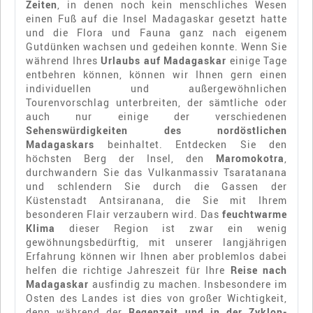
Zeiten
, in denen noch kein menschliches Wesen
einen Fuß auf die Insel Madagaskar gesetzt hatte
und die Flora und Fauna ganz nach eigenem
Gutdünken wachsen und gedeihen konnte. Wenn Sie
während Ihres
Urlaubs auf Madagaskar
einige Tage
entbehren können, können wir Ihnen gern einen
individuellen und außergewöhnlichen
Tourenvorschlag unterbreiten, der sämtliche oder
auch nur einige der verschiedenen
Sehenswürdigkeiten des nordöstlichen
Madagaskars
beinhaltet. Entdecken Sie den
höchsten Berg der Insel, den
Maromokotra
,
durchwandern Sie das Vulkanmassiv Tsaratanana
und schlendern Sie durch die Gassen der
Küstenstadt Antsiranana, die Sie mit Ihrem
besonderen Flair verzaubern wird. Das
feuchtwarme
Klima
dieser Region ist zwar ein wenig
gewöhnungsbedürftig, mit unserer langjährigen
Erfahrung können wir Ihnen aber problemlos dabei
helfen die richtige Jahreszeit für Ihre
Reise nach
Madagaskar
ausfindig zu machen. Insbesondere im
Osten des Landes ist dies von großer Wichtigkeit,
denn während der
Regenzeit und in der Zyklon-