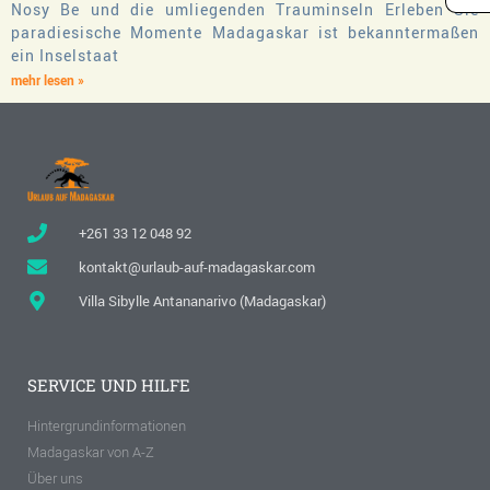
Nosy Be und die umliegenden Trauminseln Erleben Sie
paradiesische Momente Madagaskar ist bekanntermaßen
ein Inselstaat
mehr lesen »
+261 33 12 048 92
kontakt@urlaub-auf-madagaskar.com
Villa Sibylle Antananarivo (Madagaskar)
SERVICE UND HILFE
Hintergrundinformationen
Madagaskar von A-Z
Über uns