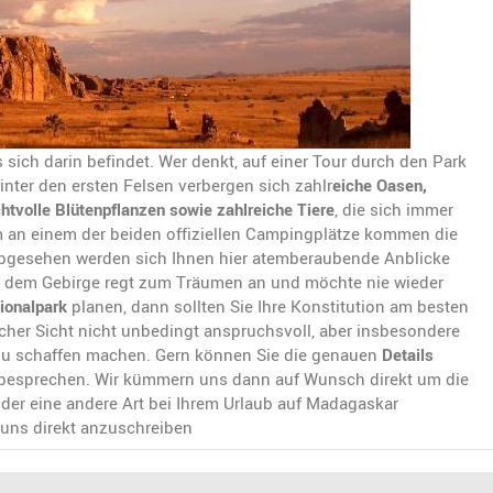
 sich darin befindet. Wer denkt, auf einer Tour durch den Park
Hinter den ersten Felsen verbergen sich zahlr
eiche Oasen,
htvolle Blütenpflanzen sowie zahlreiche Tiere
, die sich immer
m an einem der beiden offiziellen Campingplätze kommen die
gesehen werden sich Ihnen hier atemberaubende Anblicke
r dem Gebirge regt zum Träumen an und möchte nie wieder
tionalpark
planen, dann sollten Sie Ihre Konstitution am besten
cher Sicht nicht unbedingt anspruchsvoll, aber insbesondere
zu schaffen machen. Gern können Sie die genauen
Details
 besprechen. Wir kümmern uns dann auf Wunsch direkt um die
oder eine andere Art bei Ihrem Urlaub auf Madagaskar
d uns direkt anzuschreiben