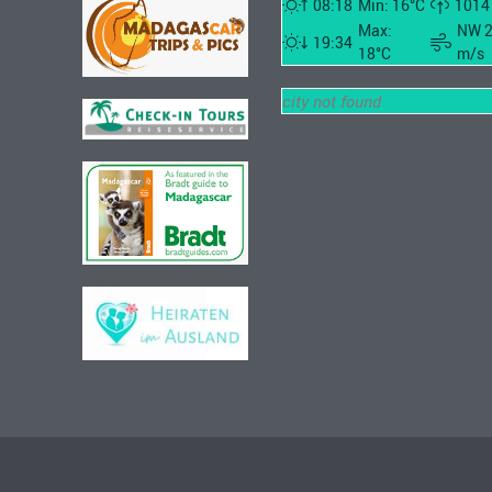
08:18
Min: 16°C
1014
Max:
NW 
19:34
18°C
m/s
city not found