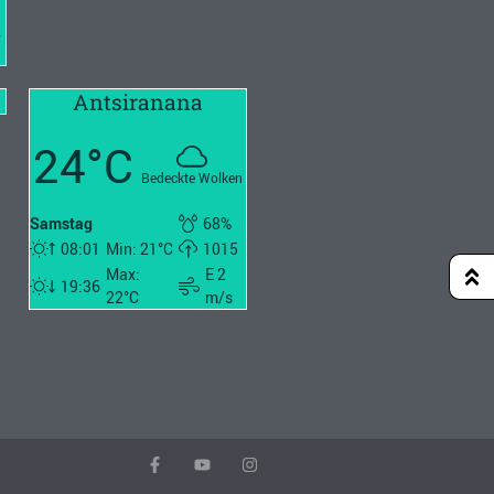
2
Antsiranana
24°C
Bedeckte Wolken
Samstag
68%
08:01
Min: 21°C
1015
Max:
E 2
19:36
22°C
m/s