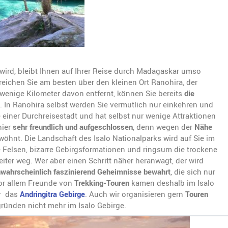
 wird, bleibt Ihnen auf Ihrer Reise durch Madagaskar umso
rreichen Sie am besten über den kleinen Ort Ranohira, der
 wenige Kilometer davon entfernt, können Sie bereits
die
In Ranohira selbst werden Sie vermutlich nur einkehren und
e einer Durchreisestadt und hat selbst nur wenige Attraktionen
hier
sehr freundlich und aufgeschlossen
, denn wegen der
Nähe
öhnt. Die Landschaft des Isalo Nationalparks wird auf Sie im
 Felsen, bizarre Gebirgsformationen und ringsum die trockene
eiter weg. Wer aber einen Schritt näher heranwagt, der wird
wahrscheinlich faszinierend Geheimnisse bewahrt
, die sich nur
or allem Freunde von
Trekking-Touren
kamen deshalb im Isalo
er das
Andringitra Gebirge
. Auch wir organisieren gern
Touren
sgründen nicht mehr im Isalo Gebirge.