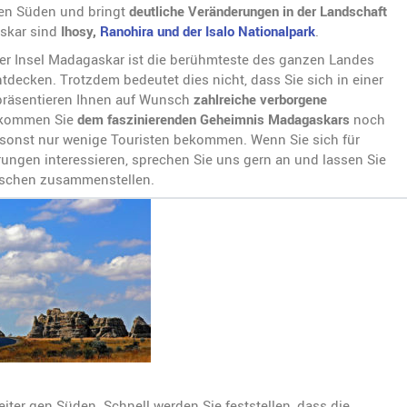
 gen Süden und bringt
deutliche Veränderungen in der Landschaft
askar sind
Ihosy,
Ranohira und der Isalo Nationalpark
.
der Insel Madagaskar ist die berühmteste des ganzen Landes
tdecken. Trotzdem bedeutet dies nicht, dass Sie sich in einer
 präsentieren Ihnen auf Wunsch
zahlreiche verborgene
o kommen Sie
dem faszinierenden Geheimnis Madagaskars
noch
n sonst nur wenige Touristen bekommen. Wenn Sie sich für
ungen interessieren, sprechen Sie uns gern an und lassen Sie
schen zusammenstellen.
ter gen Süden. Schnell werden Sie feststellen, dass die