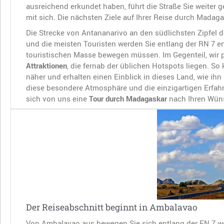
ausreichend erkundet haben, führt die Straße Sie weiter
mit sich. Die nächsten Ziele auf Ihrer Reise durch Madag
Die Strecke von Antananarivo an den südlichsten Zipfel 
und die meisten Touristen werden Sie entlang der RN 7 en
touristischen Masse bewegen müssen. Im Gegenteil, wir
Attraktionen
, die fernab der üblichen Hotspots liegen. S
näher und erhalten einen Einblick in dieses Land, wie ih
diese besondere Atmosphäre und die einzigartigen Erfahr
sich von uns eine
Tour durch Madagaskar
nach Ihren Wün
Der Reiseabschnitt beginnt in Ambalavao
Von Ambalavao aus bewegen Sie sich entlang der EN 7 wei