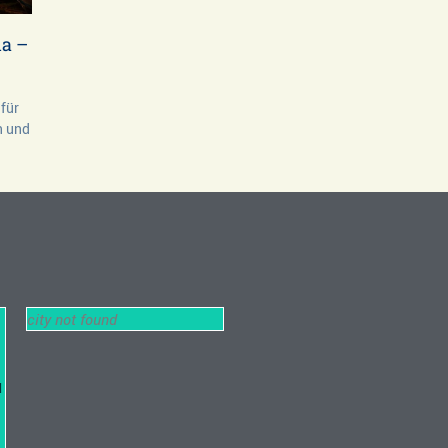
la –
für
n und
city not found
l