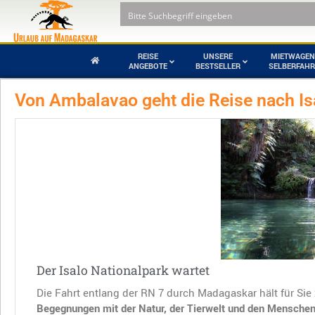
REISE
UNSERE
MIETWAGEN
ANGEBOTE
BESTSELLER
SELBERFAH
Von Ambalavao geht die Reise nach Is
Piraten und
Andohahela
Freibeuter auf
Nationalpark
Madagaskar
Andringitra-Gebirge
Nationalpark
Ankarafantsika
Baobab Tour mit
Nationalpark
Tsingy zum
Selberfahren
Baie de Baly
Der Isalo Nationalpark wartet
Die Fahrt entlang der RN 7 durch Madagaskar hält für Si
Begegnungen mit der Natur, der Tierwelt und den Mensch