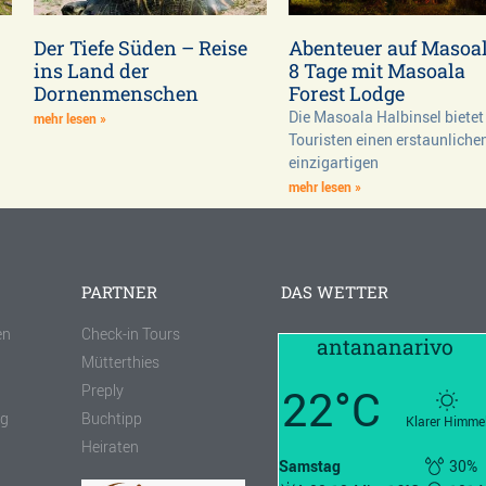
Der Tiefe Süden – Reise
Abenteuer auf Masoa
ins Land der
8 Tage mit Masoala
Dornenmenschen
Forest Lodge
Die Masoala Halbinsel bietet 
mehr lesen »
Touristen einen erstaunliche
einzigartigen
mehr lesen »
PARTNER
DAS WETTER
en
Check-in Tours
antananarivo
Mütterthies
22°C
Preply
ng
Buchtipp
Klarer Himme
Heiraten
Samstag
30%