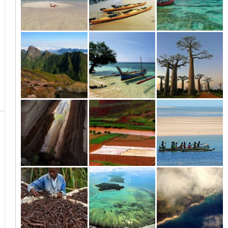
Nosy Bé und
Vanilleküste und
Antsiranana
umliegende Inseln
Masoala
(Diego Suarez)
und Umgebung
Der Norden und
Von Morondava
Morondava
die Vanilleküste
nach Tuléar
Tsingy bis
Antananarivo
Tsiribihina und
Morondava
nach Miandrivazo
Tsingy