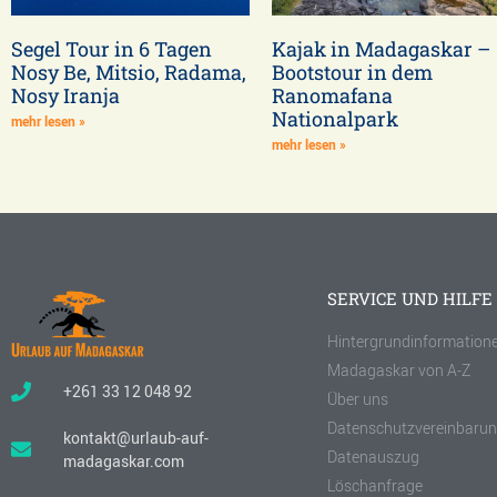
Segel Tour in 6 Tagen
Kajak in Madagaskar –
Nosy Be, Mitsio, Radama,
Bootstour in dem
Nosy Iranja
Ranomafana
Nationalpark
mehr lesen »
mehr lesen »
SERVICE UND HILFE
Hintergrundinformation
Madagaskar von A-Z
+261 33 12 048 92
Über uns
Datenschutzvereinbaru
kontakt@urlaub-auf-
Datenauszug
madagaskar.com
Löschanfrage