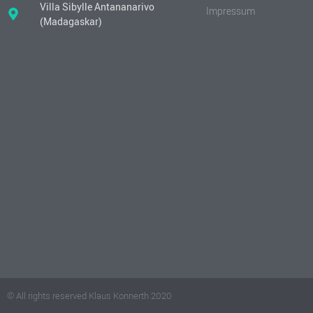
Villa Sibylle Antananarivo
Impressum
(Madagaskar)
© All rights reserved Klaus Konnerth 2020