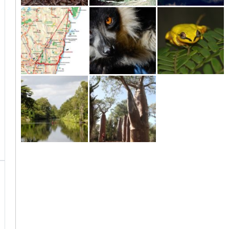
Nördliche
Insel Sainte Marie
Maroantsetra
Ostküste
Madagaskar –
Masoala
Das
Tropenparadies
Andasibe bis
Moramanga bis
Antananarivo bis
Maroantsetra
Andasibe
Moramanga
Ostküste
Anakao / Ifaty