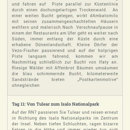
und fahren auf Piste parallel zur Küstenlinie
durch einen dschungelartigen Trockenwald. An
einer weiten Bucht gelegen, wirkt dAmbatomilo
mit seinen zusammengeschachtelten Häusern
weltfern und malerisch.Nach Verschnaufpause in
einem der Restaurants am Ufer geht es weiter nach
Süden, immer entlang der Küste durch eine
erhabene Dünenlandschaft. Kleine Dörfer der
Vezo-Fischer passierend und auf der holprigen
Piste langsam fahrend, kommen wir am
Nachmittag schließlich zur Bucht von Ifaty an.
Riesige Wälder mit Affenbrot Bäumen umsäumen
die blau schimmernde Bucht, kilometerweite
Sandstrände bieten „Postkartenmotive“
ohnegleichen
Tag 11:
Von Tulear zum Isalo
Nationalpark
Auf der RN7 passieren Sie Tulear und reisen erneut
in Richtung des Isalo Nationalparks im Zentrum
der Insel. Neben tiefen Schluchten, ragen bizarre
Felsen in die Höhe und immer wieder tun sich