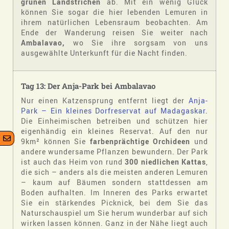
grünen Landstrichen
ab. Mit ein wenig Glück
können Sie sogar die hier lebenden Lemuren in
ihrem natürlichen Lebensraum beobachten. Am
Ende der Wanderung reisen Sie weiter nach
Ambalavao,
wo Sie ihre sorgsam von uns
ausgewählte Unterkunft für die Nacht finden.
Tag 13: Der Anja-Park bei Ambalavao
Nur einen Katzensprung entfernt liegt der
Anja-
Park – Ein kleines Dorfreservat auf Madagaskar.
Die Einheimischen betreiben und schützen hier
eigenhändig ein kleines Reservat. Auf den nur
9km² können Sie
farbenprächtige Orchideen
und
andere wundersame Pflanzen bewundern. Der Park
ist auch das Heim von rund
300 niedlichen Kattas
,
die sich – anders als die meisten anderen Lemuren
– kaum auf Bäumen sondern stattdessen am
Boden aufhalten. Im Inneren des Parks erwartet
Sie ein stärkendes Picknick, bei dem Sie das
Naturschauspiel um Sie herum wunderbar auf sich
wirken lassen können. Ganz in der Nähe liegt auch