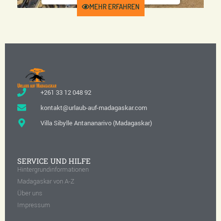
Preis ab 2990 €
Dauer 9 Tage
UAM-57
MEHR ERFAHREN
+261 33 12 048 92
kontakt@urlaub-auf-madagaskar.com
Villa Sibylle Antananarivo (Madagaskar)
SERVICE UND HILFE
Hintergrundinformationen
Madagaskar von A-Z
Über uns
Impressum