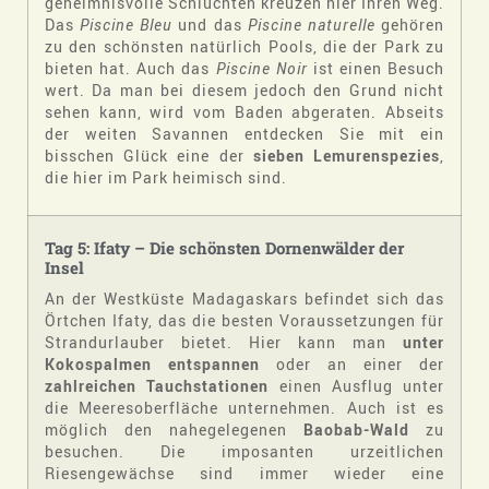
geheimnisvolle Schluchten kreuzen hier Ihren Weg.
Das
Piscine Bleu
und das
Piscine naturelle
gehören
zu den schönsten natürlich Pools, die der Park zu
bieten hat. Auch das
Piscine Noir
ist einen Besuch
wert. Da man bei diesem jedoch den Grund nicht
sehen kann, wird vom Baden abgeraten. Abseits
der weiten Savannen entdecken Sie mit ein
bisschen Glück eine der
sieben Lemurenspezies
,
die hier im Park heimisch sind.
Tag
5:
Ifaty – Die schönsten Dornenwälder der
Insel
An der Westküste Madagaskars befindet sich das
Örtchen Ifaty, das die besten Voraussetzungen für
Strandurlauber bietet. Hier kann man
unter
Kokospalmen entspannen
oder an einer der
zahlreichen Tauchstationen
einen Ausflug unter
die Meeresoberfläche unternehmen. Auch ist es
möglich den nahegelegenen
Baobab-Wald
zu
besuchen. Die imposanten urzeitlichen
Riesengewächse sind immer wieder eine