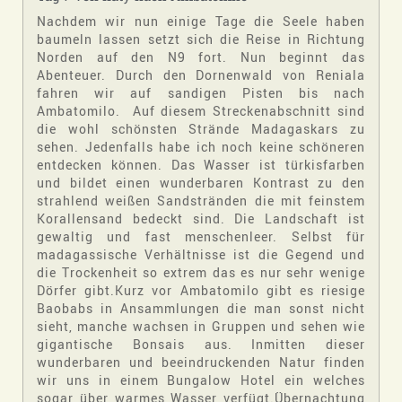
Nachdem wir nun einige Tage die Seele haben
baumeln lassen setzt sich die Reise in Richtung
Norden auf den N9 fort. Nun beginnt das
Abenteuer. Durch den Dornenwald von Reniala
fahren wir auf sandigen Pisten bis nach
Ambatomilo. Auf diesem Streckenabschnitt sind
die wohl schönsten Strände Madagaskars zu
sehen. Jedenfalls habe ich noch keine schöneren
entdecken können. Das Wasser ist türkisfarben
und bildet einen wunderbaren Kontrast zu den
strahlend weißen Sandstränden die mit feinstem
Korallensand bedeckt sind. Die Landschaft ist
gewaltig und fast menschenleer. Selbst für
madagassische Verhältnisse ist die Gegend und
die Trockenheit so extrem das es nur sehr wenige
Dörfer gibt.Kurz vor Ambatomilo gibt es riesige
Baobabs in Ansammlungen die man sonst nicht
sieht, manche wachsen in Gruppen und sehen wie
gigantische Bonsais aus. Inmitten dieser
wunderbaren und beeindruckenden Natur finden
wir uns in einem Bungalow Hotel ein welches
sogar über warmes Wasser verfügt.Übernachtung