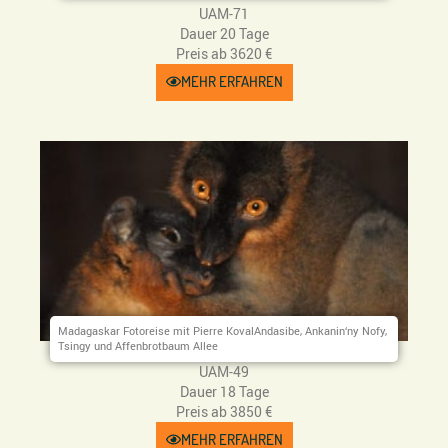
UAM-71
Dauer 20 Tage
Preis ab 3620 €
MEHR ERFAHREN
Madagaskar Fotoreise mit Pierre KovalAndasibe, Ankanin‘ny Nofy,
Tsingy und Affenbrotbaum Allee
UAM-49
Dauer 18 Tage
Preis ab 3850 €
MEHR ERFAHREN