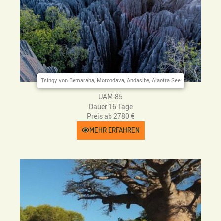
Tsingy von Bemaraha, Morondava, Andasibe, Alaotra See
UAM-85
Dauer 16 Tage
Preis ab 2780 €
MEHR ERFAHREN