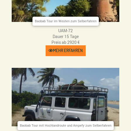
Baobab Tour im Westen zum Selberfahren
UAM-72
Dauer 15 Tage
Preis ab 2920 €
MEHR ERFAHREN
Baobab Tour mit Hochlandroute und Ampefy zum Selberfahren