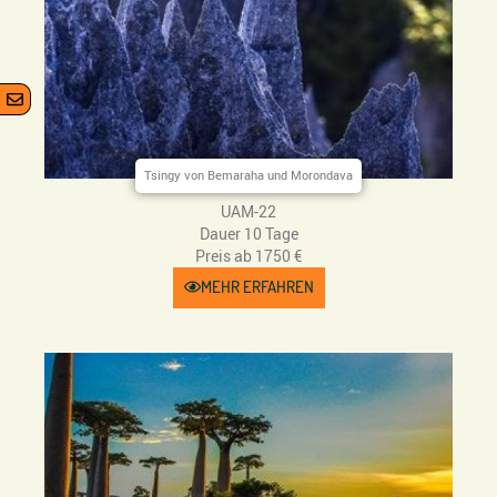
Tsingy von Bemaraha und Morondava
UAM-22
Dauer 10 Tage
Preis ab 1750 €
MEHR ERFAHREN