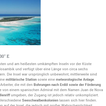
30″ E
gsten und am heißesten umkämpften Inseln vor der Küste
osambik und verfügt über eine Länge von circa sechs
ern. Die Insel war ursprünglich unbewohnt, mittlerweile sind
eine
militärische Station
sowie eine
meteorologische Anlage
.
Arbeiter, die mit den
Bohrungen nach Erdöl sowie der Förderung
rde von einem spanischen Admiral mit dem Namen Juan de Nova
enriff
umgeben, der Zugang ist jedoch relativ unkompliziert.
. Verschiedene
Seeschwalbenkolonien
lassen sich hier finden.
 auf der Insel, die jedoch mit großer Wahrscheinlichkeit