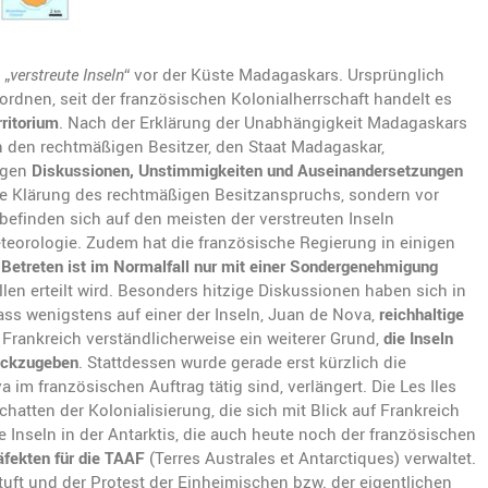
 „
verstreute Inseln
“ vor der Küste Madagaskars. Ursprünglich
dnen, seit der französischen Kolonialherrschaft handelt es
ritorium
. Nach der Erklärung der Unabhängigkeit Madagaskars
n den rechtmäßigen Besitzer, den Staat Madagaskar,
igen
Diskussionen, Unstimmigkeiten und Auseinandersetzungen
die Klärung des rechtmäßigen Besitzanspruchs, sondern vor
 befinden sich auf den meisten der verstreuten Inseln
teorologie. Zudem hat die französische Regierung in einigen
s
Betreten ist im Normalfall nur mit einer Sondergenehmigung
len erteilt wird. Besonders hitzige Diskussionen haben sich in
dass wenigstens auf einer der Inseln, Juan de Nova,
reichhaltige
r Frankreich verständlicherweise ein weiterer Grund,
die Inseln
rückzugeben
. Stattdessen wurde gerade erst kürzlich die
im französischen Auftrag tätig sind, verlängert. Die Les Iles
chatten der Kolonialisierung, die sich mit Blick auf Frankreich
e Inseln in der Antarktis, die auch heute noch der französischen
äfekten für die TAAF
(Terres Australes et Antarctiques) verwaltet.
uft und der Protest der Einheimischen bzw. der eigentlichen