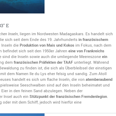
33″ E
hen Inseln
, liegen im Nordwesten Madagaskars. Es handelt sich
die sich seit dem Ende des 19. Jahrhunderts
in französischem
 Inseln die
Produktion von Mais und Kokos
im Fokus, nach dem
n befindet sich seit den 1950er Jahren
eine von Frankreichs
te sind die Inseln sowie auch die umliegende Meereszone
ein
ung dem
französischen Präfekten der TAAF
unterliegt. Während
Bewaldung zu finden ist, die sich als Überbleibsel der einstigen
 mit dem Namen Ile du Lys eher felsig und sandig. Zum Atoll
rieuses handelt es sich um flache Inseln, die von
atemberaubend
spielsweise Seeschwalben sind auf den Inseln beheimatet und
e Eier in den feinen Sand abzulegen. Neben der
r Insel auch ein
Stützpunkt der französischen Fremdenlegion
.
 oder mit dem Schiff, jedoch wird hierfür eine