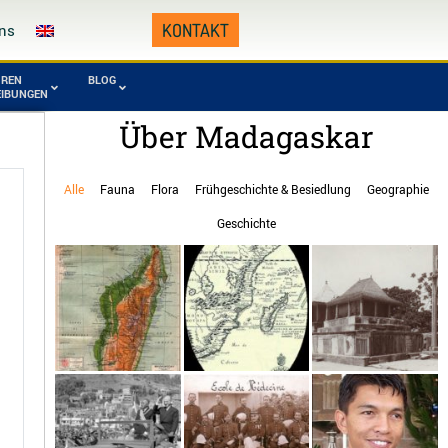
KONTAKT
ns
UREN
BLOG
EIBUNGEN
Über Madagaskar
omafana
Tsingy von
onalpark
Namoroka
Alle
Fauna
Flora
Frühgeschichte & Besiedlung
Geographie
manampetsotsa
Zahamena National
Geschichte
onalpark
Park
gy von
Zombitse-Vohibasia
araha, Andasibe
Nationalpark
Geographie
Piraten und
Monarchien,
Freibeuter auf
Königreiche und
Madagaskar
Dynastien auf
Madagaskar