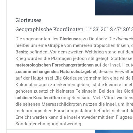
Glorieuses
Geographische Koordinaten: 11° 33′ 20″ S 47° 20′ 
Die sogenannten Iles
Glorieuses
, zu Deutsch: Die
Ruhmreic
hierbei um eine Gruppe von mehreren tropischen Inseln, 
Besitz
befinden. Vor dem zweiten Weltkrieg stand auf den
Krieg wurden die Plantagen jedoch stillgelegt. Stattdesse
meteorologischen Forschungsstationen
auf der Insel. Heu
zusammenhängendes Naturschutzgebiet
, dessen Verwalt
auf der Hauptinsel L’île Glorieuse vornehmlich eine wilde 
Kokosplantagen zu erkennen geben, ist die kleinere Insel
gehören zusätzlich kleineres Felsinseln. Bei den Iles Glo
schönen Korallenriffen
umgeben sind. Viele Vögel wie bei
die seltenen Meeresschildkröten nutzen die Insel, um ihr
meteorologischen Forschungsstation befindet sich auf de
Erreicht werden kann die Insel entweder mit dem Flugzeug
Sondergenehmigung notwendig.