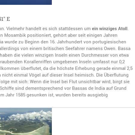
51″ E
Sinn. Vielmehr handelt es sich stattdessen um
ein winziges Atoll
.
n Mosambik positioniert, gehört aber seit einigen Jahren
dia wurde zu Beginn den 16. Jahrhundert von portugiesischen
 allerdings von einem britischen Seefahrer namens Owen. Bassa
en die vielen winzigen Inseln einen Durchmesser von etwa
raubenden Korallenriffen umgebenen Inseln umfasst nur 0,2
ollkommen überflutet, da die höchste Erhebung gerade einmal 2,5
 nicht einmal Vögel auf dieser Insel heimisch. Die Überflutung
e mit sich: Wenn die Insel bei Flut unsichtbar wird, birgt sie
 Schiffe sind dementsprechend vor Bassas de India auf Grund
 im Jahr 1585 gesunken ist, wurden bereits ausgiebig