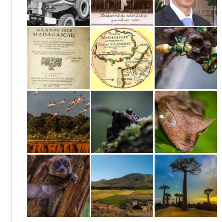
Unabhängigkeit
Die Kolonialzeit
Die vierte
– die Erste
auf Madagaskar
Republik (2010 –
Republik (1960 –
heute)
1972)
Abenteurer und
Frühgeschichte
Wirbellose
Entdecker auf
und Besiedelung
Madagaskar
Madagaskars
Vögel
Amphibien
Reptilien