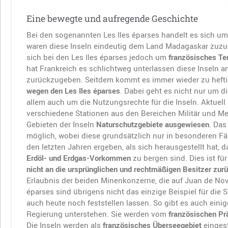
Eine bewegte und aufregende Geschichte
Bei den sogenannten Les Iles éparses handelt es sich um
waren diese Inseln eindeutig dem Land Madagaskar zuzuor
sich bei den Les Iles éparses jedoch um
französisches Ter
hat Frankreich es schlichtweg unterlassen diese Inseln a
zurückzugeben. Seitdem kommt es immer wieder zu heft
wegen den Les Iles éparses
. Dabei geht es nicht nur um 
allem auch um die Nutzungsrechte für die Inseln. Aktuell
verschiedene Stationen aus den Bereichen Militär und Me
Gebieten der Inseln
Naturschutzgebiete ausgewiesen
. Da
möglich, wobei diese grundsätzlich nur in besonderen Fäl
den letzten Jahren ergeben, als sich herausgestellt hat, 
Erdöl- und Erdgas-Vorkommen
zu bergen sind. Dies ist fü
nicht an die ursprünglichen und rechtmäßigen Besitzer zu
Erlaubnis der beiden Minenkonzerne, die auf Juan de Nova 
éparses sind übrigens nicht das einzige Beispiel für die S
auch heute noch feststellen lassen. So gibt es auch einig
Regierung unterstehen. Sie werden vom
französischen Pr
Die Inseln werden als
französisches Überseegebiet
eingest