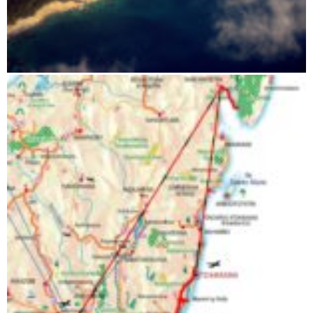
Maroantsetra Masoala