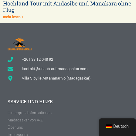
Hochland Tour mit Andasibe und Manakara ohne
Flug
mehr lesen »
+261 33 12 048 92
kontakt@urlaub-auf-madagaskar.com
Villa Sibylle Antananarivo (Madagaskar)
SERVICE UND HILFE
Hintergrundinformationen
Madagaskar von A-Z
Deutsch
Über uns
Impressum