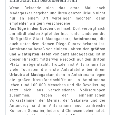
Eine Stadt mit besonderem Flair
Wenn Reisende sich das erste Mal nach
Madagaskar begeben und Ihren ganzen Urlaub nicht
nur an einem Ort verbringen möchten, dann
empfehlen wir gern verschiedene
Ausflüge in den Norden
der Insel. Dort verbirgt sich
am nördlichsten Zipfel der Insel unter anderem die
fünftgrößte Stadt Madagaskars,
Antsiranana
, die
auch unter dem Namen Diego-Suarez bekannt ist.
Antsiranana besaß vor einigen Jahren den
größten
und wichtigsten Hafen
von ganz Madagaskar, ist in
dieser Hinsicht mittlerweile jedoch auf den dritten
Platz hinabgerutscht. Trotzdem ist Antsiranana für
viele Touristen die erste Anlaufstelle bei ihrem
Urlaub auf Madagaskar
, denn in Antsiranana legen
die großen Kreuzfahrtschiffe an. In Antsiranana
leben rund 100.000 Menschen und die Bevölkerung
setzt sich aus verschiedenen Volksgruppen
zusammen. Neben den einheimischen
Volksstämmen der Merina, der Sakalava und der
Antandroy, sind in Antsiranana auch zahlreiche
Komoren, Somalier, Inder und Chinesen beheimatet.