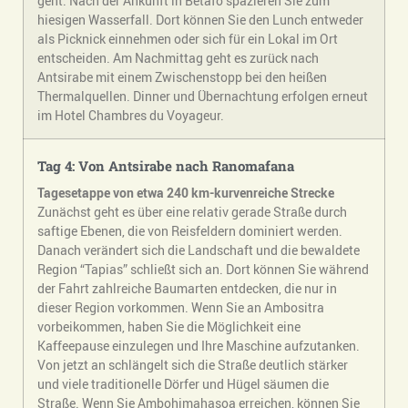
geht. Nach der Ankunft in Betafo spazieren Sie zum
hiesigen Wasserfall. Dort können Sie den Lunch entweder
als Picknick einnehmen oder sich für ein Lokal im Ort
entscheiden. Am Nachmittag geht es zurück nach
Antsirabe mit einem Zwischenstopp bei den heißen
Thermalquellen. Dinner und Übernachtung erfolgen erneut
im Hotel Chambres du Voyageur.
Tag 4: Von Antsirabe nach Ranomafana
Tagesetappe von etwa 240 km-kurvenreiche Strecke
Zunächst geht es über eine relativ gerade Straße durch
saftige Ebenen, die von Reisfeldern dominiert werden.
Danach verändert sich die Landschaft und die bewaldete
Region “Tapias” schließt sich an. Dort können Sie während
der Fahrt zahlreiche Baumarten entdecken, die nur in
dieser Region vorkommen. Wenn Sie an Ambositra
vorbeikommen, haben Sie die Möglichkeit eine
Kaffeepause einzulegen und Ihre Maschine aufzutanken.
Von jetzt an schlängelt sich die Straße deutlich stärker
und viele traditionelle Dörfer und Hügel säumen die
Straße. Wenn Sie Ambohimahasoa erreichen, können Sie