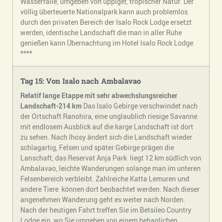
Wasserfälle, umgeben von üppiger, tropischer Natur. Der
völlig überteuerte Nationalpark kann auch problemlos
durch den privaten Bereich der Isalo Rock Lodge ersetzt
werden, identische Landschaft die man in aller Ruhe
genießen kann Übernachtung im Hotel Isalo Rock Lodge
****
Tag 15: Von Isalo nach Ambalavao
Relatif lange Etappe mit sehr abwechslungsreicher
Landschaft-214 km
Das Isalo Gebirge verschwindet nach
der Ortschaft Ranohira, eine unglaublich riesige Savanne
mit endlosem Ausblick auf die karge Landschaft ist dort
zu sehen. Nach Ihosy ändert sich die Landschaft wieder
schlagartig, Felsen und später Gebirge prägen die
Lanschaft, das Reservat Anja Park liegt 12 km südlich von
Ambalavao, leichte Wanderungen solange man im unteren
Felsenbereich verbleibt. Zahlreiche Katta Lemuren und
andere Tiere können dort beobachtet werden. Nach dieser
angenehmen Wanderung geht es weiter nach Norden.
Nach der heutigen Fahrt treffen Sie im Betsileo Country
Lodge ein, wo Sie umgeben von einem behaglichen