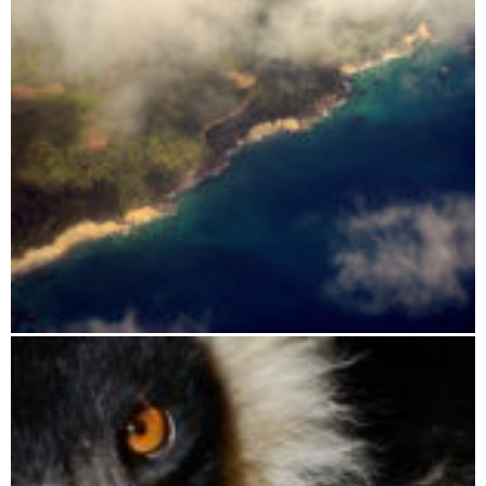
Maroantsetra Masoala