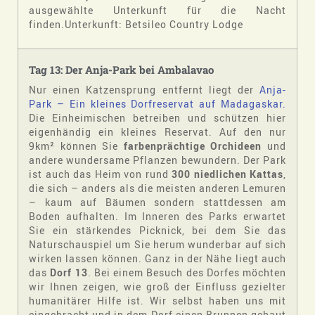
ausgewählte Unterkunft für die Nacht
finden.Unterkunft: Betsileo Country Lodge
Tag 13: Der Anja-Park bei Ambalavao
Nur einen Katzensprung entfernt liegt der
Anja-
Park – Ein kleines Dorfreservat auf Madagaskar.
Die Einheimischen betreiben und schützen hier
eigenhändig ein kleines Reservat. Auf den nur
9km² können Sie
farbenprächtige Orchideen
und
andere wundersame Pflanzen bewundern. Der Park
ist auch das Heim von rund
300 niedlichen Kattas
,
die sich – anders als die meisten anderen Lemuren
– kaum auf Bäumen sondern stattdessen am
Boden aufhalten. Im Inneren des Parks erwartet
Sie ein stärkendes Picknick, bei dem Sie das
Naturschauspiel um Sie herum wunderbar auf sich
wirken lassen können. Ganz in der Nähe liegt auch
das
Dorf 13
. Bei einem Besuch des Dorfes möchten
wir Ihnen zeigen, wie groß der Einfluss gezielter
humanitärer Hilfe ist. Wir selbst haben uns mit
eingebracht und in dem Dorf einen Brunnen gebaut