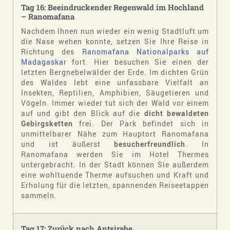
Tag 16: Beeindruckender Regenwald im Hochland
– Ranomafana
Nachdem Ihnen nun wieder ein wenig Stadtluft um
die Nase wehen konnte, setzen Sie Ihre Reise in
Richtung des
Ranomafana Nationalparks auf
Madagaskar
fort. Hier besuchen Sie einen der
letzten Bergnebelwälder der Erde. Im dichten Grün
des Waldes lebt eine unfassbare Vielfalt an
Insekten, Reptilien, Amphibien, Säugetieren und
Vögeln. Immer wieder tut sich der Wald vor einem
auf und gibt den Blick auf die
dicht bewaldeten
Gebirgsketten
frei. Der Park befindet sich in
unmittelbarer Nähe zum Hauptort Ranomafana
und ist äußerst
besucherfreundlich
. In
Ranomafana werden Sie im Hotel Thermes
untergebracht. In der Stadt können Sie außerdem
eine wohltuende Therme aufsuchen und Kraft und
Erholung für die letzten, spannenden Reiseetappen
sammeln.
Tag 17: Zurück nach
Antsirabe