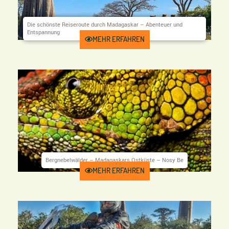
Die schönste Reiseroute durch Madagaskar – Abenteuer und
Entspannung
Preis ab 3290 €
Dauer 16 Tage
UAM-91
MEHR ERFAHREN
Bergnebelwälder – Madagaskars Ostküste – Nosy Be
Preis ab 2750 €
Dauer 20 Tage
UAM-66
MEHR ERFAHREN