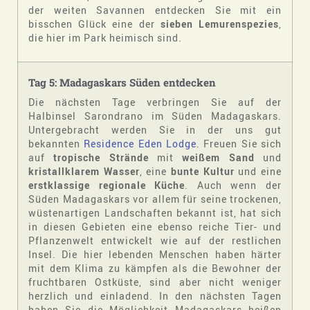
der weiten Savannen entdecken Sie mit ein
bisschen Glück eine der
sieben Lemurenspezies
,
die hier im Park heimisch sind.
Tag 5: Madagaskars Süden entdecken
Die nächsten Tage verbringen Sie auf der
Halbinsel Sarondrano im Süden Madagaskars.
Untergebracht werden Sie in der uns gut
bekannten
Residence Eden Lodge
. Freuen Sie sich
auf
tropische Strände
mit
weißem Sand
und
kristallklarem Wasser
, eine
bunte Kultur
und eine
erstklassige regionale Küche
. Auch wenn der
Süden Madagaskars vor allem für seine trockenen,
wüstenartigen Landschaften bekannt ist, hat sich
in diesen Gebieten eine ebenso reiche Tier- und
Pflanzenwelt entwickelt wie auf der restlichen
Insel. Die hier lebenden Menschen haben härter
mit dem Klima zu kämpfen als die Bewohner der
fruchtbaren Ostküste, sind aber nicht weniger
herzlich und einladend. In den nächsten Tagen
haben Sie die Möglichkeit Madagaskars heißen