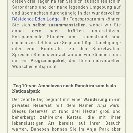
diesen drei Tagen halten Sie sich ausschließlich in
Sarondrano und der naheliegenden Umgebung auf
und übernachten durchgängig in der wundervollen
Résidence Eden Lodge
. Ihr Tagesprogramm können
Sie sich
selbst zusammenstellen
, wobei wir Sie
dabei gern nach Kräften unterstützen:
Entspannende Stunden am Traumstrand sind
ebenso vorstellbar wie Segelausflüge, Tauchgänge
oder eine Bootsfahrt zu den Buckelwalen.
Sprechen Sie uns einfach an und wir kümmern uns
um ein
Programmpaket
, das Ihren individuellen
Wünschen entspricht.
Tag 10-von Ambalavao nach Ranohira zum Isalo
Nationalpark
Der zehnte Tag beginnt mit einer
Wanderung in ein
privates Reservat
mit dem Namen
Anja Park
.
Dieses Reservat ist rund drei Hektar groß und
beherbergt zahlreiche
Kattas
, die mit ihrer
lebenslustigen Art bereits auf Ihren Besuch
warten. Daneben können Sie im Anja Park aber