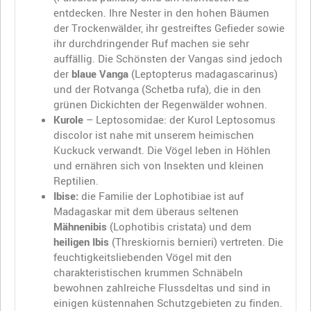
entdecken. Ihre Nester in den hohen Bäumen
der Trockenwälder, ihr gestreiftes Gefieder sowie
ihr durchdringender Ruf machen sie sehr
auffällig. Die Schönsten der Vangas sind jedoch
der
blaue Vanga
(Leptopterus madagascarinus)
und der Rotvanga (Schetba rufa), die in den
grünen Dickichten der Regenwälder wohnen.
Kurole
– Leptosomidae: der Kurol Leptosomus
discolor ist nahe mit unserem heimischen
Kuckuck verwandt. Die Vögel leben in Höhlen
und ernähren sich von Insekten und kleinen
Reptilien.
Ibise:
die Familie der Lophotibiae ist auf
Madagaskar mit dem überaus seltenen
Mähnenibis
(Lophotibis cristata) und dem
heiligen Ibis
(Threskiornis bernieri) vertreten. Die
feuchtigkeitsliebenden Vögel mit den
charakteristischen krummen Schnäbeln
bewohnen zahlreiche Flussdeltas und sind in
einigen küstennahen Schutzgebieten zu finden.