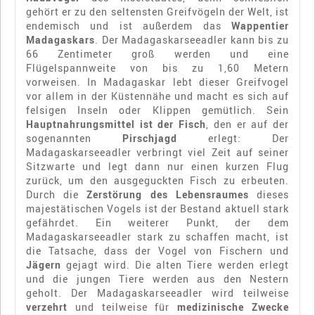
gehört er zu den seltensten Greifvögeln der Welt, ist
endemisch und ist außerdem das
Wappentier
Madagaskars
. Der Madagaskarseeadler kann bis zu
66 Zentimeter groß werden und eine
Flügelspannweite von bis zu 1,60 Metern
vorweisen. In Madagaskar lebt dieser Greifvogel
vor allem in der Küstennähe und macht es sich auf
felsigen Inseln oder Klippen gemütlich. Sein
Hauptnahrungsmittel ist der Fisch
, den er auf der
sogenannten
Pirschjagd
erlegt: Der
Madagaskarseeadler verbringt viel Zeit auf seiner
Sitzwarte und legt dann nur einen kurzen Flug
zurück, um den ausgeguckten Fisch zu erbeuten.
Durch die
Zerstörung des Lebensraumes
dieses
majestätischen Vogels ist der Bestand aktuell stark
gefährdet. Ein weiterer Punkt, der dem
Madagaskarseeadler stark zu schaffen macht, ist
die Tatsache, dass der Vogel von Fischern und
Jägern
gejagt wird. Die alten Tiere werden erlegt
und die jungen Tiere werden aus den Nestern
geholt. Der Madagaskarseeadler wird teilweise
verzehrt
und teilweise für
medizinische Zwecke