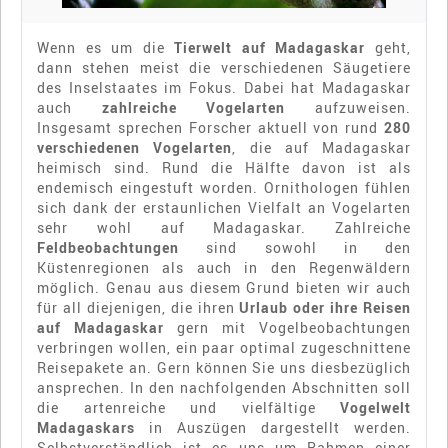
Wenn es um die
Tierwelt auf Madagaskar
geht,
dann stehen meist die verschiedenen Säugetiere
des Inselstaates im Fokus. Dabei hat Madagaskar
auch
zahlreiche Vogelarten
aufzuweisen.
Insgesamt sprechen Forscher aktuell von rund
280
verschiedenen Vogelarten
, die auf Madagaskar
heimisch sind. Rund die Hälfte davon ist als
endemisch eingestuft worden. Ornithologen fühlen
sich dank der erstaunlichen Vielfalt an Vogelarten
sehr wohl auf Madagaskar. Zahlreiche
Feldbeobachtungen
sind sowohl in den
Küstenregionen als auch in den Regenwäldern
möglich. Genau aus diesem Grund bieten wir auch
für all diejenigen, die ihren
Urlaub oder ihre Reisen
auf Madagaskar
gern mit Vogelbeobachtungen
verbringen wollen, ein paar optimal zugeschnittene
Reisepakete an. Gern können Sie uns diesbezüglich
ansprechen. In den nachfolgenden Abschnitten soll
die artenreiche und vielfältige
Vogelwelt
Madagaskars
in Auszügen dargestellt werden.
Selbstverständlich ist es uns um Rahmen einer