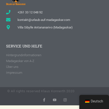
+261 33 12 048 92
kontakt@urlaub-auf-madagaskar.com
Villa Sibylle Antananarivo (Madagaskar)
SERVICE UND HILFE
Hintergrundinformationen
Madagaskar von A-Z
Über uns
Impressum
© All rights reserved Klaus Konnerth 2020
Deutsch