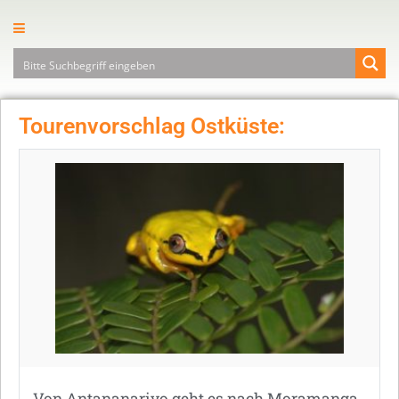
Tourenvorschlag Ostküste:
Von Antananarivo geht es nach Moramanga