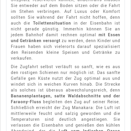
Sie entweder auf dem Boden sitzen oder die Fahrt
im Stehen verbringen. Auf Luxus oder Komfort
sollten Sie während der Fahrt nicht hoffen, denn
auch die
Toilettensituation
in der Eisenbahn ist
nicht gerade günstig. Immerhin können Sie an
jedem Bahnhof damit rechnen optimal
mit Essen
und Getränken versorgt
zu werden, denn Kinder und
Frauen haben sich vielerorts darauf spezialisiert
den Reisenden kleine Speisen und Getränke zu
verkaufen.
Die Zugfahrt selbst verläuft so sanft, wie es aus
den rostigen Schienen nur möglich ist. Das sanfte
Gefälle gen Küste nutzt der Zug optimal aus und
windet sich in weichen Kurven hinab. Die Strecke
als solches ist überaus abwechslungsreich, denn
Bananenplantagen, satte Waldabschnitte und der
Faraony-Fluss
begleiten den Zug auf seiner Reise.
Schließlich erreicht der Zug Manakara: Die Luft ist
mittlerweile feucht und salzig geworden und die
Temperaturen sind deutlich angestiegen. Sie
verlassen die Eisenbahn und genießen den kühlen
Abendwind, der die
Luft vom Indischen Ozean