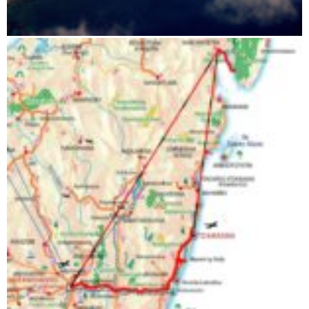
Maroantsetra Masoala