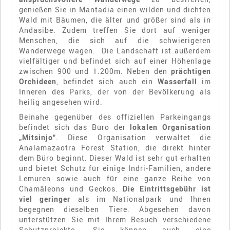
genießen Sie in Mantadia einen wilden und dichten
Wald mit Bäumen, die älter und größer sind als in
Andasibe. Zudem treffen Sie dort auf weniger
Menschen, die sich auf die schwierigeren
Wanderwege wagen. Die Landschaft ist außerdem
vielfältiger und befindet sich auf einer Höhenlage
zwischen 900 und 1.200m. Neben den
prächtigen
Orchideen
, befindet sich auch ein
Wasserfall
im
Inneren des Parks, der von der Bevölkerung als
heilig angesehen wird.
Beinahe gegenüber des offiziellen Parkeingangs
befindet sich das Büro der
lokalen Organisation
„Mitsinjo“
. Diese Organisation verwaltet die
Analamazaotra Forest Station, die direkt hinter
dem Büro beginnt. Dieser Wald ist sehr gut erhalten
und bietet Schutz für einige Indri-Familien, andere
Lemuren sowie auch für eine ganze Reihe von
Chamäleons und Geckos.
Die Eintrittsgebühr ist
viel geringer
als im Nationalpark und Ihnen
begegnen dieselben Tiere. Abgesehen davon
unterstützen Sie mit Ihrem Besuch verschiedene
Schutzprojekte. Sie können auch eine