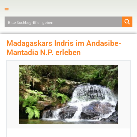
Madagaskars Indris im Andasibe-
Mantadia N.P. erleben