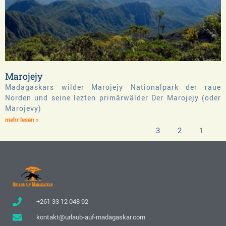
Marojejy
Madagaskars wilder Marojejy Nationalpark der raue
Norden und seine lezten primärwälder Der Marojejy (oder
Marojevy)
mehr lesen »
3
2
1
+261 33 12 048 92
kontakt@urlaub-auf-madagaskar.com