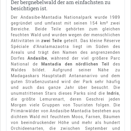
Der bergnebelwald der am einfachsten zu
besichtigen ist.
Der Andasibe-Mantadia Nationalpark wurde 1989
gegründet und umfasst mit seinen 154 km² zwei
Bereiche. Beide Teile gehörten zum gleichen
feuchten Wald und wurden wegen der menschlichen
Aktivitäten in
zwei Teile
geteilt. Das kleine Réserve
Spéciale d’Analamazaotra liegt im Süden des
Areals und trägt den Namen des angrenzenden
Dorfes
Andasibe
, während der viel größere Parc
National de
Mantadia den nördlichen Teil
des
Waldes bildet. Aufgrund seiner Nähe zu
Madagaskars Hauptstadt Antananarivo und dem
guten Straßenzustand wird der Park sehr häufig
und auch das ganze Jahr über besucht. Die
unumstrittenen Stars dieses Parks sind die
Indris
,
die größte Lemurenart, deren Geschrei jeden
Morgen viele Gruppen von Touristen folgen. Die
Primärwälder von Andasibe-Mantadia bestehen aus
dichtem Wald mit feuchtem Moos, Farnen, Bäumen
von beeindruckender Höhe und mehr als hundert
Orchideenarten, die zwischen September und