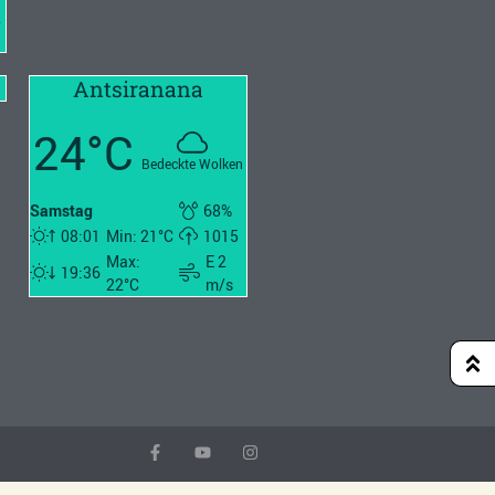
2
Antsiranana
24°C
Bedeckte Wolken
Samstag
68%
08:01
Min: 21°C
1015
Max:
E 2
19:36
22°C
m/s