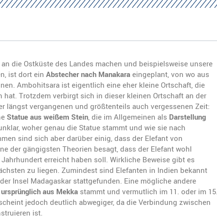
 an die Ostküste des Landes machen und beispielsweise unsere
, ist dort ein
Abstecher nach Manakara
eingeplant, von wo aus
n. Ambohitsara ist eigentlich eine eher kleine Ortschaft, die
en hat. Trotzdem verbirgt sich in dieser kleinen Ortschaft an der
er längst vergangenen und größtenteils auch vergessenen Zeit:
ine
Statue aus weißem Stein
, die im Allgemeinen als
Darstellung
 unklar, woher genau die Statue stammt und wie sie nach
n sind sich aber darüber einig, dass der Elefant von
ne der gängigsten Theorien besagt, dass der Elefant wohl
hrhundert erreicht haben soll. Wirkliche Beweise gibt es
nächsten zu liegen. Zumindest sind Elefanten in Indien bekannt
der Insel Madagaskar stattgefunden. Eine mögliche andere
t
ursprünglich aus Mekka
stammt und vermutlich im 11. oder im 15
cheint jedoch deutlich abwegiger, da die Verbindung zwischen
truieren ist.