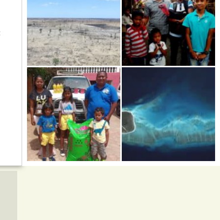
t
Kere-die dramatische Dürre
Tourismus auf Madagaskar-
im Süden von Madagaskar
am Boden zerschmettert
Willkommen im Jahr 2021!
Die verstreuten Inseln-Iles
Eparses: „Frankreich
respektiert weder die
Geschichte noch das
Völkerrecht.