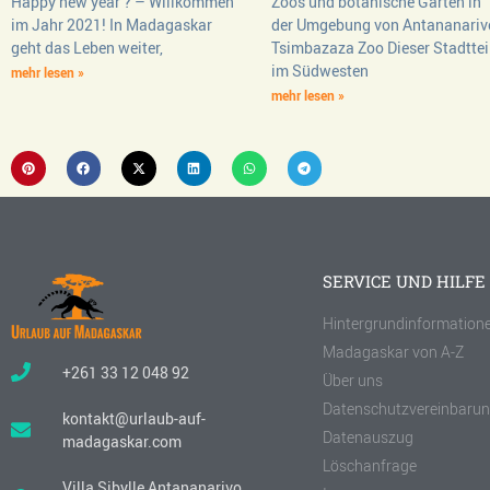
Happy new year ? – Willkommen
Zoos und botanische Gärten in
im Jahr 2021! In Madagaskar
der Umgebung von Antananariv
geht das Leben weiter,
Tsimbazaza Zoo Dieser Stadttei
im Südwesten
mehr lesen »
mehr lesen »
SERVICE UND HILFE
Hintergrundinformation
Madagaskar von A-Z
+261 33 12 048 92
Über uns
Datenschutzvereinbaru
kontakt@urlaub-auf-
Datenauszug
madagaskar.com
Löschanfrage
Villa Sibylle Antananarivo