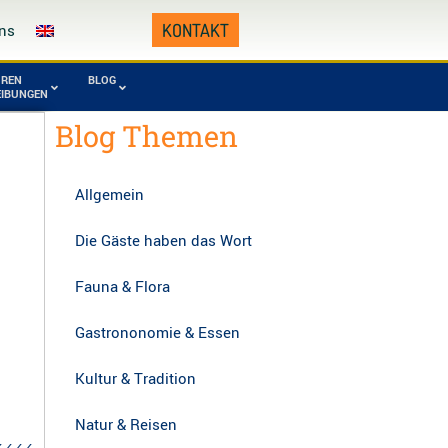
KONTAKT
ns
UREN
BLOG
EIBUNGEN
Blog Themen
vierte Republik
omafana
Tsingy von
0 – heute)
onalpark
Namoroka
Allgemein
manampetsotsa
Zahamena National
onalpark
Park
Die Gäste haben das Wort
gy von
Zombitse-Vohibasia
araha, Andasibe
Nationalpark
Fauna & Flora
Gastrononomie & Essen
Kultur & Tradition
Natur & Reisen