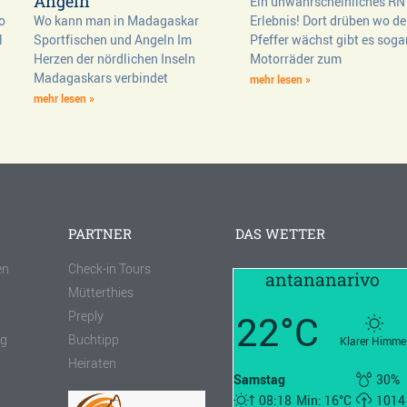
Angeln
Ein unwahrscheinliches RN
o
Wo kann man in Madagaskar
Erlebnis! Dort drüben wo de
l
Sportfischen und Angeln Im
Pfeffer wächst gibt es soga
Herzen der nördlichen Inseln
Motorräder zum
Madagaskars verbindet
mehr lesen »
mehr lesen »
PARTNER
DAS WETTER
en
Check-in Tours
antananarivo
Mütterthies
22°C
Preply
ng
Buchtipp
Klarer Himme
Heiraten
Samstag
30%
08:18
Min: 16°C
1014