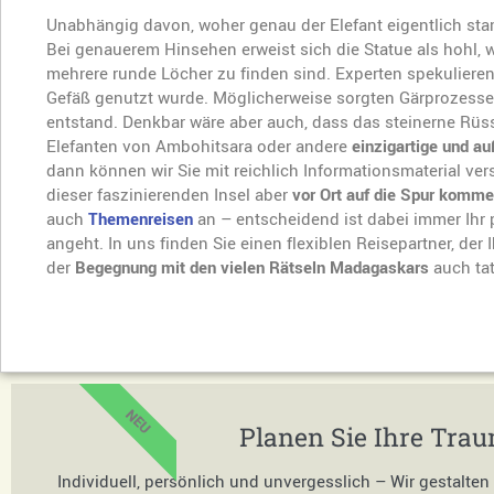
Unabhängig davon, woher genau der Elefant eigentlich sta
Bei genauerem Hinsehen erweist sich die Statue als hohl, w
mehrere runde Löcher zu finden sind. Experten spekulieren,
Gefäß genutzt wurde. Möglicherweise sorgten Gärprozesse 
entstand. Denkbar wäre aber auch, dass das steinerne Rüss
Elefanten von Ambohitsara oder andere
einzigartige und a
dann können wir Sie mit reichlich Informationsmaterial v
dieser faszinierenden Insel aber
vor Ort auf die Spur komm
auch
Themenreisen
an – entscheidend ist dabei immer Ihr
angeht. In uns finden Sie einen flexiblen Reisepartner, de
der
Begegnung mit den vielen Rätseln Madagaskars
auch ta
NEU
Planen Sie Ihre Tra
Individuell, persönlich und unvergesslich – Wir gestalte