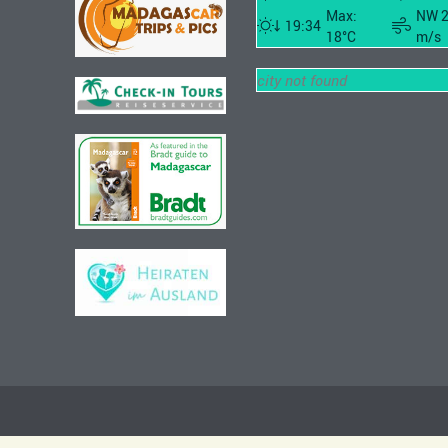
Max:
NW 
19:34
18°C
m/s
city not found