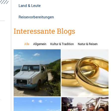
Land & Leute
Reisevorbereitungen
Interessante Blogs
Alle
Allgemein
Kultur & Tradition
Natur & Reisen
.
Karenjy, das handgemachte
Heiraten auf Madagaskar
Auto aus Madagaskar selber
fahren