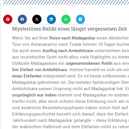
Mysteriöses Relikt einer längst vergessenen Zeit
Wenn Sie auf Ihrer
Reise nach Madagaskar
einen Abstecher
Tour von Antananarivo nach Tulear binnen 19 Tagen buchen
Sie auch einen
Ausflug nach Ambohitsara
unternehmen könne
aus touristischer Sicht nicht allzu viele Highlights zu biet
Ostküste Madagaskars ein
sagenumwobenes Relikt
aus ein
Der Elefant von Ambohitsara
. Hierbei handelt es sich um e
eines Elefanten
interpretiert wird. Es ist heute vollkommen
Madagaskar gekommen ist. Die meisten fachkundigen Stimme
Ambohitsara seinen Ursprung nicht auf Madagaskar hat. Ei
ursprünglich aus Indien
stammt und Madagaskar im siebten Ja
hierfür nicht, aber doch scheint diese Erklärung noch am 
und asiatische Besiedelungsphasen haben schon früh auf 
Erklärungsgeschichte bezieht sich darauf, dass der Elefan
Jahrhundert nach Madagaskar gelangte – diese Erklärung s
der arabischen Halbinsel und dem Elefanten nicht zu rekons