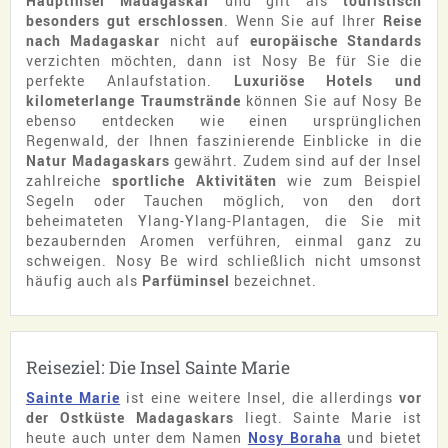
Hauptinsel Madagaskar
und gilt als
touristisch
besonders gut erschlossen
. Wenn Sie auf Ihrer
Reise
nach Madagaskar
nicht auf
europäische Standards
verzichten möchten, dann ist Nosy Be für Sie die
perfekte Anlaufstation.
Luxuriöse Hotels und
kilometerlange Traumstrände
können Sie auf Nosy Be
ebenso entdecken wie einen ursprünglichen
Regenwald, der Ihnen faszinierende Einblicke in die
Natur Madagaskars
gewährt. Zudem sind auf der Insel
zahlreiche
sportliche Aktivitäten
wie zum Beispiel
Segeln oder Tauchen möglich, von den dort
beheimateten Ylang-Ylang-Plantagen, die Sie mit
bezaubernden Aromen verführen, einmal ganz zu
schweigen. Nosy Be wird schließlich nicht umsonst
häufig auch als
Parfüminsel
bezeichnet.
Reiseziel: Die Insel Sainte Marie
Sainte Marie
ist eine weitere Insel, die allerdings
vor
der Ostküste Madagaskars
liegt. Sainte Marie ist
heute auch unter dem Namen
Nosy Boraha
und bietet