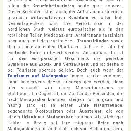
allem die
Kreuzfahrttouristen
heute gern anlegen.
Dieser Seehafen ist es auch, der Antsiranana zu einem
gewissen
wirtschaftlichen Reichtum
verholfen hat.
Dementsprechend sind die Verhältnisse in der
nördlichen Stadt weitaus europäischer als in den
restlichen Teilen Madagaskars. Antsiranana fasziniert
aber auch mit den zahlreichen
Traumstränden
sowie
den atemberaubenden Plantagen, auf denen allerlei
exotische Güter
kultiviert werden. Antsiranana bietet
für den europäischen Geschmack die
perfekte
Symbiose aus Exotik und Vertrautheit
und ist deshalb
bei Touristen überaus beliebt. Doch auch wenn der
Tourismus auf Madagaskar
immer stärker zunimmt,
kann keineswegs davon ausgegangen werden, dass
hier versucht wird einen Massentourismus zu
etablieren. Im Gegenteil, die Zahlen der Reisenden, die
nach Madagaskar kommen, steigen nur langsam und
häufig sind es in erster Linie
Naturfreunde
,
sogenannte
Ökotouristen
oder
Aussteiger
, die von
einem
Urlaub auf Madagaskar
träumen. Als wichtiger
Faktor in Bezug auf Ihre mögliche
Reise nach
Madagaskar
kann vielleicht noch von Bedeutung sein,