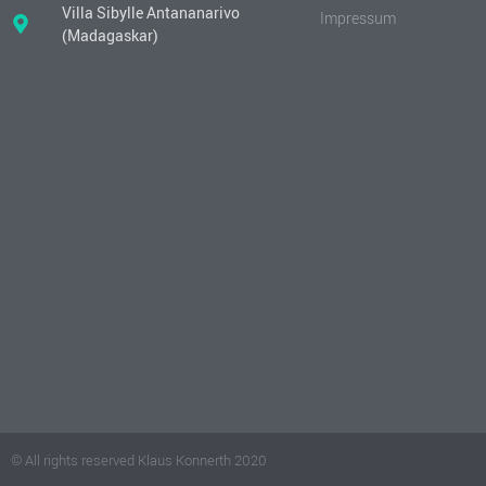
Villa Sibylle Antananarivo
Impressum
(Madagaskar)
© All rights reserved Klaus Konnerth 2020