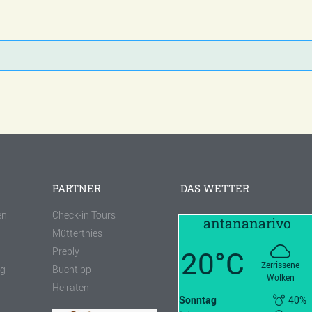
PARTNER
DAS WETTER
en
Check-in Tours
antananarivo
Mütterthies
20°C
Preply
Zerrissene
ng
Buchtipp
Wolken
Heiraten
Sonntag
40%