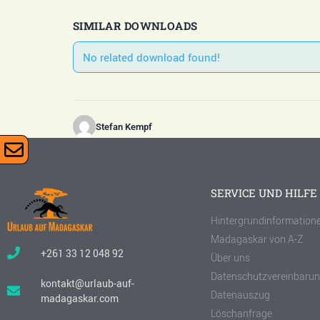
SIMILAR DOWNLOADS
No related download found!
Stefan Kempf
SERVICE UND HILFE
Hintergrundinformation
Madagaskar von A-Z
+261 33 12 048 92
Über uns
Datenschutzvereinbaru
kontakt@urlaub-auf-
Datenauszug
madagaskar.com
Löschanfrage