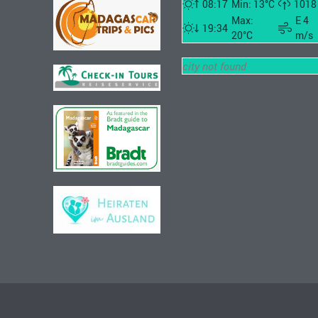
08:17
Min: 13°C
1018
Max:
E 4
19:34
20°C
m/s
city not found