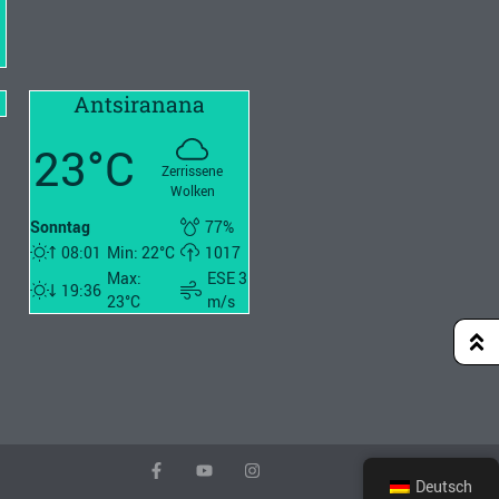
Antsiranana
23°C
Zerrissene
Wolken
Sonntag
77%
08:01
Min: 22°C
1017
Max:
ESE 3
19:36
23°C
m/s
Deutsch