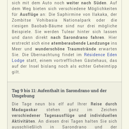
sich mit dem Auto noch
weiter nach Süden
. Auf
dem Weg bieten sich verschiedene Möglichkeiten
für
Ausflüge
an: Die Saphirmine von Ilakaka, der
Zombitse Vohibasia Nationalpark oder die
riesigen Baobab-Bäume sind nur drei mögliche
Beispiele. Sie werden Tulear hinter sich lassen
und dann direkt
nach Sarondrano fahren
. Hier
erstreckt sich eine
atemberaubende Landzunge
ins
Meer und
wunderschöne Traumstrände
erwarten
Sie. Die Übernachtung findet im
Résidence Eden
Lodge
statt, einem vortrefflichen Gästehaus, das
auf der Insel bislang noch als echter Geheimtipp
gilt.
Tag 9 bis 11: Aufenthalt in Sarondrano und der
Umgebung
Die Tage neun bis elf auf Ihrer
Reise durch
Madagaskar
stehen ganz im Zeichen
verschiedener Tagesausflüge und individuellen
Aktivitäten
. An diesen drei Tagen halten Sie sich
ausschließlich in Sarondrano und der