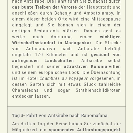
nach Antsirabe. Die Fahrt führt Sie zunächst durch
das bunte Treiben der Vororte
der Hauptstadt und
anschließen durch Behenjy und Ambatolampy. In
einem dieser beiden Orte wird eine Mittagspause
eingelegt und Sie können sich in einem der
dortigen Restaurants stärken. Danach geht es
weiter nach Antsirabe, einem
wichtigen
Wirtschaftsstandort in Madagaskar
. Die Strecke
von Antananarivo nach Antsirabe beträgt
ungefähr 170 Kilometer und ist
gesäumt von
aufregenden Landschaften
. Antsirabe selbst
begeistert mit seinen
attraktiven Kolonialvillen
und seinem europäischen Look. Die Übernachtung
ist im Hotel
Chambres du Voyageur
vorgesehen, in
dessen Garten sich mit etwas Glück zahlreiche
Chamäleons und sogar Strahlenschildkröten
entdecken lassen.
Tag 3- Fahrt von Antsirabe nach Ranomafana
Am dritten Tag der Reise haben Sie zunächst die
Möglichkeit ein
spannendes Aufforstungsprojekt