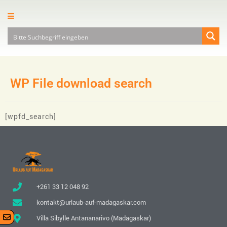
WP File download search
[wpfd_search]
+261 33 12 048 92
kontakt@urlaub-auf-madagaskar.com
Villa Sibylle Antananarivo (Madagaskar)