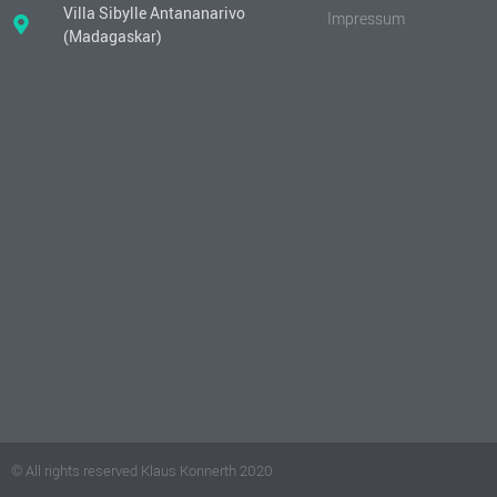
Villa Sibylle Antananarivo
Impressum
(Madagaskar)
© All rights reserved Klaus Konnerth 2020