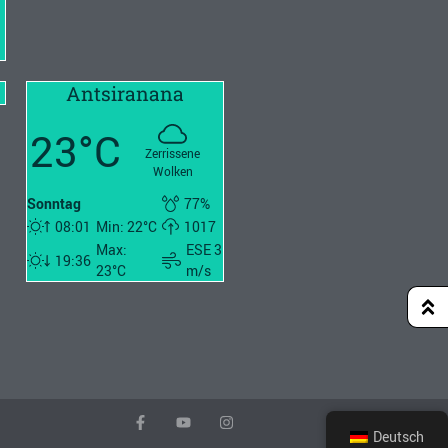
Antsiranana
23°C
Zerrissene
Wolken
Sonntag
77%
08:01
Min: 22°C
1017
Max:
ESE 3
19:36
23°C
m/s
Deutsch