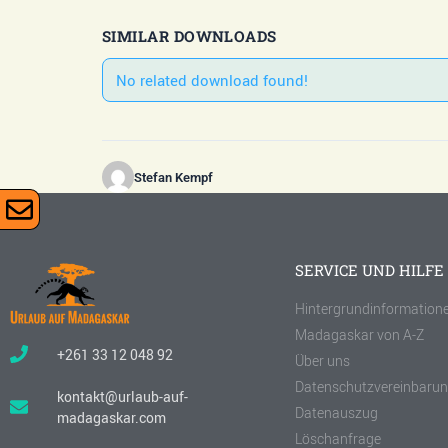
SIMILAR DOWNLOADS
No related download found!
Stefan Kempf
SERVICE UND HILFE
Hintergrundinformation
Madagaskar von A-Z
+261 33 12 048 92
Über uns
Datenschutzvereinbaru
kontakt@urlaub-auf-
Datenauszug
madagaskar.com
Löschanfrage