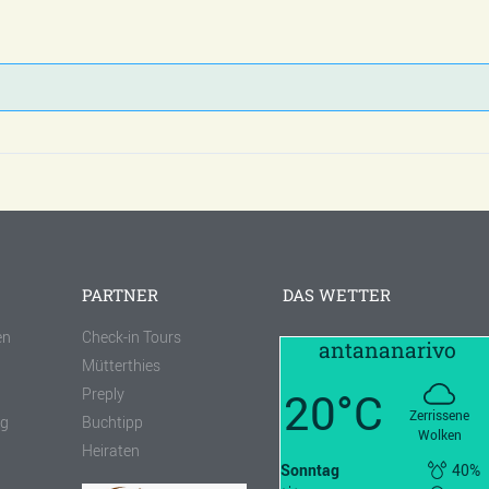
PARTNER
DAS WETTER
en
Check-in Tours
antananarivo
Mütterthies
20°C
Preply
Zerrissene
ng
Buchtipp
Wolken
Heiraten
Sonntag
40%