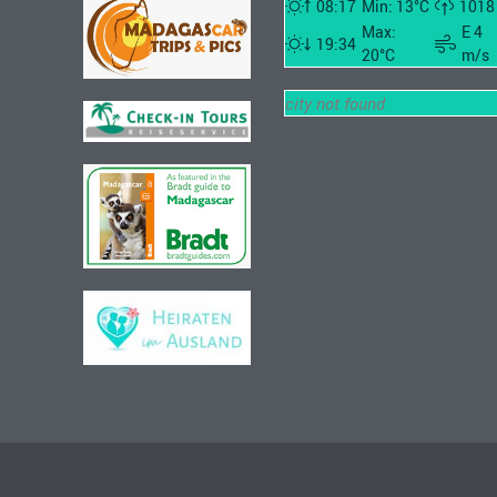
08:17
Min: 13°C
1018
Max:
E 4
19:34
20°C
m/s
city not found