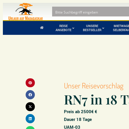
REISE
UNSERE
MIETWAG
ANGEBOTE
BESTSELLER
SELBERFA
Piraten und
Andohahela
Freibeuter auf
Nationalpark
Madagaskar
Andringitra-Gebirge
Nationalpark
Ankarafantsika
Baobab Tour mit
Unser Reisevorschlag
Nationalpark
Tsingy zum
Selberfahren
RN7 in 18 
Baie de Baly
Preis ab 2500€ €
Dauer 18 Tage
UAM-03