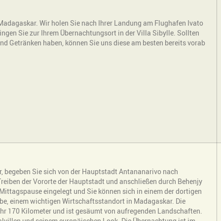
 Madagaskar. Wir holen Sie nach Ihrer Landung am Flughafen Ivato
gen Sie zur Ihrem Übernachtungsort in der Villa Sibylle. Sollten
und Getränken haben, können Sie uns diese am besten bereits vorab
, begeben Sie sich von der Hauptstadt Antananarivo nach
 Treiben der Vororte der Hauptstadt und anschließen durch Behenjy
Mittagspause eingelegt und Sie können sich in einem der dortigen
abe, einem wichtigen Wirtschaftsstandort in Madagaskar. Die
ähr 170 Kilometer und ist gesäumt von aufregenden Landschaften.
ialvillen und seinem europäischen Look. Die Übernachtung ist im