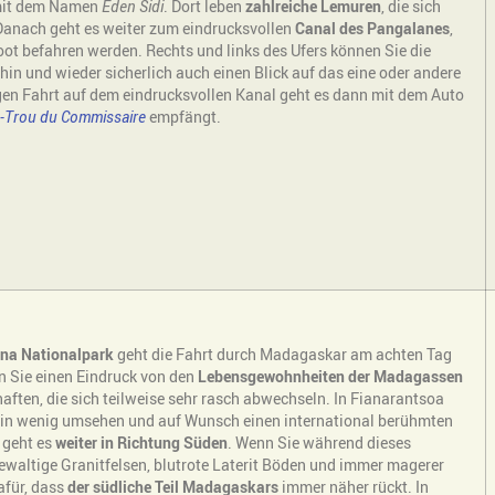
it dem Namen
Eden Sidi
. Dort leben
zahlreiche Lemuren
, die sich
Danach geht es weiter zum eindrucksvollen
Canal des Pangalanes
,
oot befahren werden. Rechts und links des Ufers können Sie die
in und wieder sicherlich auch einen Blick auf das eine oder andere
gen Fahrt auf dem eindrucksvollen Kanal geht es dann mit dem Auto
le-Trou du Commissaire
empfängt.
na Nationalpark
geht die Fahrt durch Madagaskar am achten Tag
nen Sie einen Eindruck von den
Lebensgewohnheiten der Madagassen
ten, die sich teilweise sehr rasch abwechseln. In Fianarantsoa
t ein wenig umsehen und auf Wunsch einen international berühmten
 geht es
weiter in Richtung Süden
. Wenn Sie während dieses
ewaltige Granitfelsen, blutrote Laterit Böden und immer magerer
afür, dass
der südliche Teil Madagaskars
immer näher rückt. In