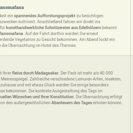
 Ranomafana
keit ein
spannendes Aufforstungsprojekt
zu besichtigen.
wecken kultiviert. Anschließend fahren wir direkt ins
 für
kunsthandwerkliche Schnitzereien aus Edelhölzern
bekannt
 Ranomafana
. Auf der Fahrt dorthin werden Sie erneut
rdende Vegetation zu Gesicht bekommen. Am Abend lockt ein
 die Übernachtung im Hotel des Thermes.
l Ihrer
Reise durch Madagaskar
. Der Park ist mehr als 40.000
 Meeresspiegel. Zahlreiche verschiedene Lemuren-Arten, Insekten,
 zuhause und mit etwas Glück werden Sie einige besonders
inse bekommen. Die konkrete Ausgestaltung des Tags im
duellen Wünschen und Ihrer Konstitution
. Die Übernachtung erfolgt
 von den außergewöhnlichen
Abenteuern des Tages
erholen können.