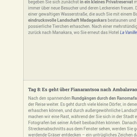
begeben Sie sich zunächst
in ein kleines Privatreservat
m
immer über neue Besucher und deren Leckereien freuen. 
einer gewaltigen Wasserstraße, die auch Sie mit einem B
eindrucksvolle Landschaft Madagaskars
bestaunen und h
possierliche Tierchen erhaschen. Nach einer mehrstündi
zurück nach Manakara, wo Sie erneut das Hotel
La Vanil
Tag 8: Es geht über Fianarantsoa nach Ambalavao
Nach den spannenden
Rundgängen durch den Ranomafa
der Reise weiter. Es geht durch viele kleine Dörfer, in de
erhaschen können, und durch außergewöhnliche Landschaf
machen wir eine Rast, während der Sie sich in der Stad
Fotografen bei seiner Arbeit beobachten können. Danach
Streckenabschnitts aus dem Fenster sehen, werden Sie g
werdende Gräser entdecken – ein untrügliches Zeichen d