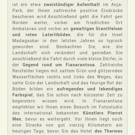
ist ein etwa
zweistündiger Aufenthalt
im Anja-
Park, der Ihnen zahlreiche positive Eindrücke
bescheren wird.Anschließend geht die Fahrt gen
Norden weiter, vorbei am friedlichen Ort
Ambalavao und vorbei an
gewaltigen Granitfelsen
und roten Lateritböden
, die für die Insel
Madagaskar in den letzten Jahren so typisch
geworden sind. Beobachten Sie, wie die
Landschaft sich verändert und genießen Sie
anschließend die Fahrt durch viele kleine Dörfer, in
der
Gegend rund um Fianarantsoa
. Zahlreiche
Reisfelder liegen mit sattem Grün und glitzernden
Wasserflächen rechts und links des Weges, das
satte Grün der Landschaft und das feurige Rot der
Böden bilden ein
aufregendes und lebendiges
Farbspiel
, das Sie schon nach kürzester Zeit zu
begeistern wissen wird. In Fianarantsoa
empfehlen wir Ihnen einen Besuch im Fotostudio
des international bekannten
Künstlers Pierrot
Men
, bevor es weitergeht. Vor Ihnen liegt noch
eine Strecke von gut vierzig Kilometern am
heutigen Tage, bevor Sie das Hotel
des Thermes