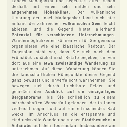
Landes Madagaskar und begeistert allein schon
deshalb mit einem sehr milden und sehr
angenehmen Höhenklima
. Der vulkanische
Ursprung der Insel Madagaskar lässt sich hier
anhand der zahlreichen
vulkanischen Seen
leicht
ablesen, und die Gegend bietet allerhand
Potenzial für verschiedene Unternehmungen
.
Wandermöglichkeiten können wir für Sie genauso
organisieren wie eine klassische Radtour. Der
Tagesplan sieht vor, dass Sie sich nach dem
Frühstück zunächst nach Betafo begeben, um von
dort aus eine
etwa zweistündige Wanderung
zu
unternehmen. Auf dieser Wanderung können Sie
die landschaftlichen Höhepunkte dieser Gegend
ganz bewusst und unverfälscht wahrnehmen. Sie
bewegen sich durch fruchtbare Felder und
genießen den
Ausblick auf ein einzigartiges
Bergpanorama
, bis Sie schließlich zu einem
märchenhaften Wasserfall gelangen, der in Ihnen
vielleicht sogar Lust auf ein erfrischendes Bad
weckt. Im Anschluss an die entspannte und
eindrucksvolle Wanderung stehen
Stadtbesuche in
Antsirabe
auf dem Tourenplan. Insbesondere am