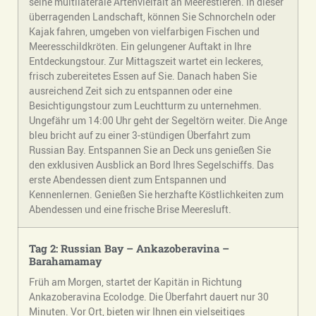
seine multilaterale Artenvielfalt an Meerestieren. In dieser
überragenden Landschaft, können Sie Schnorcheln oder
Kajak fahren, umgeben von vielfarbigen Fischen und
Meeresschildkröten. Ein gelungener Auftakt in Ihre
Entdeckungstour. Zur Mittagszeit wartet ein leckeres,
frisch zubereitetes Essen auf Sie. Danach haben Sie
ausreichend Zeit sich zu entspannen oder eine
Besichtigungstour zum Leuchtturm zu unternehmen.
Ungefähr um 14:00 Uhr geht der Segeltörn weiter. Die Ange
bleu bricht auf zu einer 3-stündigen Überfahrt zum
Russian Bay. Entspannen Sie an Deck uns genießen Sie
den exklusiven Ausblick an Bord Ihres Segelschiffs. Das
erste Abendessen dient zum Entspannen und
Kennenlernen. Genießen Sie herzhafte Köstlichkeiten zum
Abendessen und eine frische Brise Meeresluft.
Tag 2: Russian Bay – Ankazoberavina –
Barahamamay
Früh am Morgen, startet der Kapitän in Richtung
Ankazoberavina Ecolodge. Die Überfahrt dauert nur 30
Minuten. Vor Ort, bieten wir Ihnen ein vielseitiges