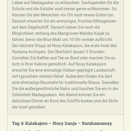
Leben auf Madagaskar zu erhaschen. Sachspenden für die
Schule und die Schüler sind immer gerne willkommen. So
können Sie den Menschen vor Ort noch etwas Gutes tun.
Danach erwartet Sie ein anmutiges, frisches Mittagessen
auf dem Segelschiff. Danach haben Sie noch die
Möglichkeit, entlang des Mangroven-Waldes Kajak zu
fahren, bevor die Blue Maki um 10 Uhr wieder aufbricht.
Der nächste Stopp ist Nosy Kalakajoro, die erste Insel des
Radama Archipels. Die Überfahrt dauert 3 Stunden.
Genießen Sie Kaffee und Tee an Bord oder machen Sie es
sich in Ihrer Kabine gemütlich. Auf Nosy Kalakajoro
erwartet Sie eine einmalige Vulkan-geprägte Landschaft,
mit typischem steilem Relief. Außerdem finden Sie dort
eine ehemalige Baustelle für traditionelle Dhaus. Genießen
Sie die außergewöhnliche Natur und tauchen Sie ein in die
Schönheit Madagaskars. Am Abend können Sie ein
deliziöses Dinner an Bord des Schiffs kosten und die Stille
der Insel genießen.
Tag 4: Kalakajoro – Nosy Iranja – Barahamamay