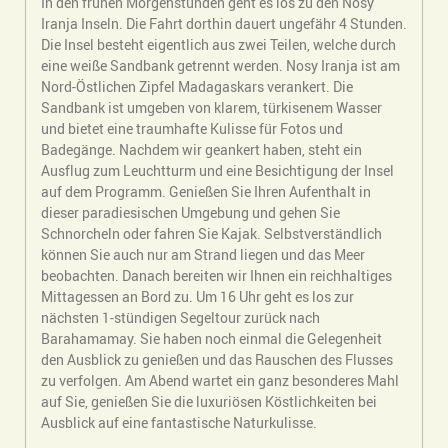
In den frühen Morgenstunden geht es los zu den Nosy
Iranja Inseln. Die Fahrt dorthin dauert ungefähr 4 Stunden.
Die Insel besteht eigentlich aus zwei Teilen, welche durch
eine weiße Sandbank getrennt werden. Nosy Iranja ist am
Nord-Östlichen Zipfel Madagaskars verankert. Die
Sandbank ist umgeben von klarem, türkisenem Wasser
und bietet eine traumhafte Kulisse für Fotos und
Badegänge. Nachdem wir geankert haben, steht ein
Ausflug zum Leuchtturm und eine Besichtigung der Insel
auf dem Programm. Genießen Sie Ihren Aufenthalt in
dieser paradiesischen Umgebung und gehen Sie
Schnorcheln oder fahren Sie Kajak. Selbstverständlich
können Sie auch nur am Strand liegen und das Meer
beobachten. Danach bereiten wir Ihnen ein reichhaltiges
Mittagessen an Bord zu. Um 16 Uhr geht es los zur
nächsten 1-stündigen Segeltour zurück nach
Barahamamay. Sie haben noch einmal die Gelegenheit
den Ausblick zu genießen und das Rauschen des Flusses
zu verfolgen. Am Abend wartet ein ganz besonderes Mahl
auf Sie, genießen Sie die luxuriösen Köstlichkeiten bei
Ausblick auf eine fantastische Naturkulisse.