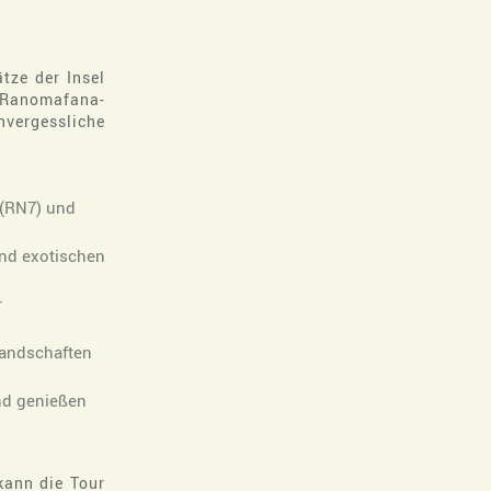
tze der Insel
 Ranomafana-
vergessliche
 (RN7) und
und exotischen
r
landschaften
nd genießen
kann die Tour