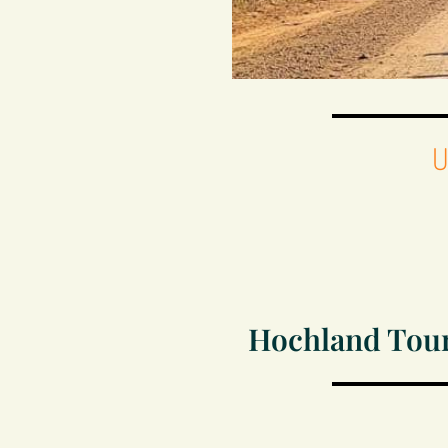
U
Hochland Tou