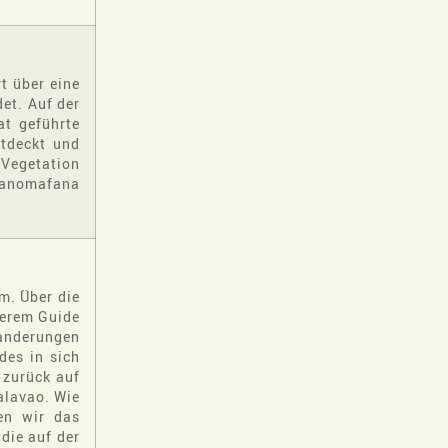
t über eine
et. Auf der
at geführte
ntdeckt und
 Vegetation
 Ranomafana
m. Über die
serem Guide
Wanderungen
des in sich
 zurück auf
alavao. Wie
en wir das
die auf der