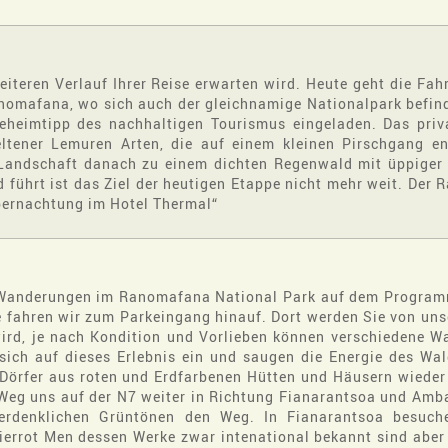
teren Verlauf Ihrer Reise erwarten wird. Heute geht die Fahr
nomafana, wo sich auch der gleichnamige Nationalpark befind
eheimtipp des nachhaltigen Tourismus eingeladen. Das priv
eltener Lemuren Arten, die auf einem kleinen Pirschgang e
Landschaft danach zu einem dichten Regenwald mit üppiger
 führt ist das Ziel der heutigen Etappe nicht mehr weit. Der
Übernachtung im Hotel Thermal“
 Wanderungen im Ranomafana National Park auf dem Program
ße fahren wir zum Parkeingang hinauf. Dort werden Sie von un
ird, je nach Kondition und Vorlieben können verschiedene 
ich auf dieses Erlebnis ein und saugen die Energie des Wal
 Dörfer aus roten und Erdfarbenen Hütten und Häusern wieder
 Weg uns auf der N7 weiter in Richtung Fianarantsoa und Amb
 erdenklichen Grüntönen den Weg. In Fianarantsoa besuch
errot Men dessen Werke zwar intenational bekannt sind aber 