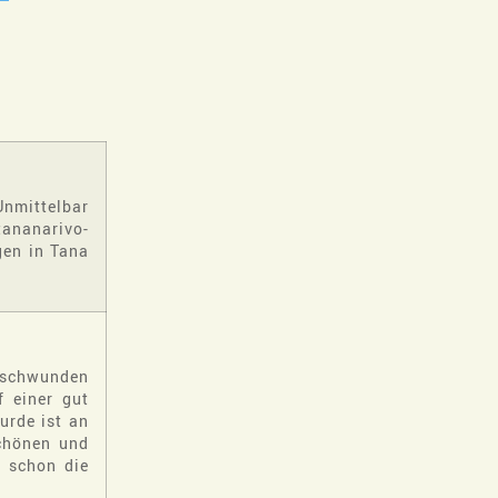
Unmittelbar
tananarivo-
gen in Tana
erschwunden
 einer gut
urde ist an
schönen und
n schon die