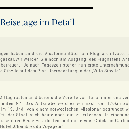
 Reisetage im Detail
igen haben sind die Visaformalitäten am Flughafen Ivato. 
agaskar.Wir werden Sie noch am Ausgang des Flughafens An
betreuen.. Je nach Tageszeit stehen nun erste Unternehmun
la Sibylle auf dem Plan.Übernachtung in der „Villa Sibylle“
ittag rasten sind bereits die Vororte von Tana hinter uns v
ühmten N7. Das Antsirabe welches wir nach ca. 170km auf
 im 19. Jhd. von einem norwegischen Missionar gegründet w
Teil der Stadt auch heute noch gut zu erkennen. In einem 
nisse ihrer Reise verarbeiten und mit etwas Glück im Garte
 Hotel „Chambres du Voyageur“