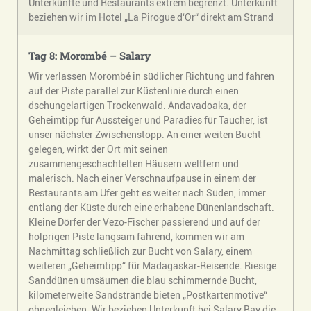
Unterkünfte und Restaurants extrem begrenzt. Unterkunft
beziehen wir im Hotel „La Pirogue d‘Or“ direkt am Strand
Tag 8: Morombé – Salary
Wir verlassen Morombé in südlicher Richtung und fahren
auf der Piste parallel zur Küstenlinie durch einen
dschungelartigen Trockenwald. Andavadoaka, der
Geheimtipp für Aussteiger und Paradies für Taucher, ist
unser nächster Zwischenstopp. An einer weiten Bucht
gelegen, wirkt der Ort mit seinen
zusammengeschachtelten Häusern weltfern und
malerisch. Nach einer Verschnaufpause in einem der
Restaurants am Ufer geht es weiter nach Süden, immer
entlang der Küste durch eine erhabene Dünenlandschaft.
Kleine Dörfer der Vezo-Fischer passierend und auf der
holprigen Piste langsam fahrend, kommen wir am
Nachmittag schließlich zur Bucht von Salary, einem
weiteren „Geheimtipp“ für Madagaskar-Reisende. Riesige
Sanddünen umsäumen die blau schimmernde Bucht,
kilometerweite Sandstrände bieten „Postkartenmotive“
ohnegleichen. Wir beziehen Unterkunft bei Salary Bay die